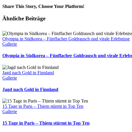
Share This Story, Choose Your Platform!
Facebook
X
Reddit
LinkedIn
Tumblr
Pinterest
Vk
E-
Ähnliche Beiträge
Mail
Olympia in Südkorea – Fünffacher Goldrausch und virale Erlebnisse
Gallerie
Olympia in Südkorea – Fünffacher Goldrausch und virale Erlebn
Jagd nach Gold in Finnland
Gallerie
Jagd nach Gold in Finnland
15 Tage in Paris – Thiem stürmt in Top Ten
Gallerie
15 Tage in Paris – Thiem stürmt in Top Ten