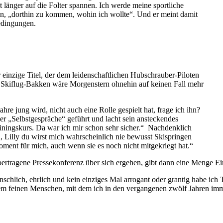
 länger auf die Folter spannen. Ich werde meine sportliche
gen, „dorthin zu kommen, wohin ich wollte“. Und er meint damit
edingungen.
 einzige Titel, der dem leidenschaftlichen Hubschrauber-Piloten
m Skiflug-Bakken wäre Morgenstern ohnehin auf keinen Fall mehr
re jung wird, nicht auch eine Rolle gespielt hat, frage ich ihn?
be er „Selbstgespräche“ geführt und lacht sein ansteckendes
ainingskurs. Da war ich mir schon sehr sicher.“ Nachdenklich
u, Lilly du wirst mich wahrscheinlich nie bewusst Skispringen
ment für mich, auch wenn sie es noch nicht mitgekriegt hat.“
bertragene Pressekonferenz über sich ergehen, gibt dann eine Menge Ein
nschlich, ehrlich und kein einziges Mal arrogant oder grantig habe ic
sem feinen Menschen, mit dem ich in den vergangenen zwölf Jahren i