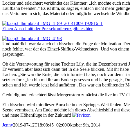
Locker und erleichtert verkündet der Kärntner: „Ich möchte euch nicht
Laufbahn beenden.“ Es ist ihm, so sagt er, einfach nicht mehr gelun
das Vertrauen in sich, das Material oder mögliche wechselnde Windb
Einen Ausschnitt der Pressekonferenz gibt es hier
Und natürlich war da auch ein bisschen die Frage der Motivation. Der
noch fehlte, war der des Einzel-Skiflug-Weltmeisters. Und von eine
gesprungen.
Ob die Verantwortung für seine Tochter Lily, die im Dezember zwei Jah
Er verneint, aber lässt sich dann tief in die Seele blicken. Mit ihr ha
Lachen: „Sie war die Erste, die ich informiert habe, noch vor dem Tr
setzt er fort: „Ich bin mit ihr am Boden gesessen und habe gesagt: ‚D
sehen und ich werde jetzt bald aufhören‘. Das war ein berührender Mo
Geduldig und erleichtert lässt Morgenstern zunächst die live im TV ü
Ein bisschen wird mir dieser Bursche in der Springer-Welt fehlen. Me
Szene vermissen. Am Ende möchte ich dieses Abschiedsbild mit die
und neue Höhenflüge in der Zukunft!
Jenny
2019-07-12T18:08:45+02:00
Oktober 9th, 2014
|