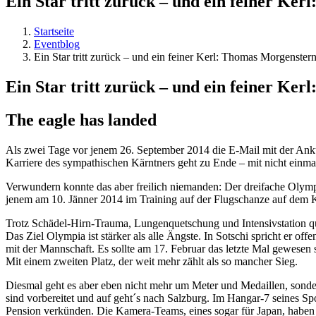
Ein Star tritt zurück – und ein feiner Ke
Startseite
Eventblog
Ein Star tritt zurück – und ein feiner Kerl: Thomas Morgenster
Ein Star tritt zurück – und ein feiner Ke
The eagle has landed
A
ls zwei Tage vor jenem 26. September 2014 die E-Mail mit der Ank
Karriere des sympathischen Kärntners geht zu Ende – mit nicht einma
Verwundern konnte das aber freilich niemanden: Der dreifache Olympi
jenem am 10. Jänner 2014 im Training auf der Flugschanze auf dem Ku
Trotz Schädel-Hirn-Trauma, Lungenquetschung und Intensivstation qu
Das Ziel Olympia ist stärker als alle Ängste. In Sotschi spricht er o
mit der Mannschaft. Es sollte am 17. Februar das letzte Mal gewesen sei
Mit einem zweiten Platz, der weit mehr zählt als so mancher Sieg.
Diesmal geht es aber eben nicht mehr um Meter und Medaillen, sonder
sind vorbereitet und auf geht´s nach Salzburg. Im Hangar-7 seines Sp
Pension verkünden. Die Kamera-Teams, eines sogar für Japan, haben si