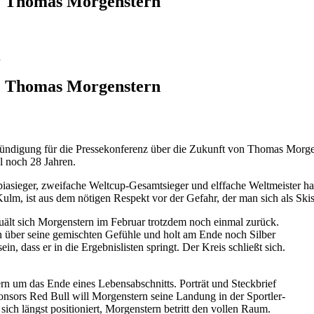
rl: Thomas Morgenstern
n
rl: Thomas Morgenstern
ündigung für die Pressekonferenz über die Zukunft von Thomas Morgen
l noch 28 Jahren.
asieger, zweifache Weltcup-Gesamtsieger und elffache Weltmeister hat 
lm, ist aus dem nötigen Respekt vor der Gefahr, der man sich als Ski
ält sich Morgenstern im Februar trotzdem noch einmal zurück.
ffen über seine gemischten Gefühle und holt am Ende noch Silber
n, dass er in die Ergebnislisten springt. Der Kreis schließt sich.
n um das Ende eines Lebensabschnitts. Porträt und Steckbrief
onsors Red Bull will Morgenstern seine Landung in der Sportler-
ch längst positioniert, Morgenstern betritt den vollen Raum.