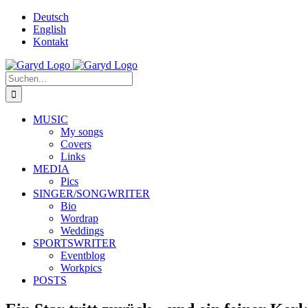
Zum
Deutsch
Inhalt
English
springen
Kontakt
Facebook
X
YouTube
SoundCloud
Instagram
Suche
nach:
MUSIC
My songs
Covers
Links
MEDIA
Pics
SINGER/SONGWRITER
Bio
Wordrap
Weddings
SPORTSWRITER
Eventblog
Workpics
POSTS