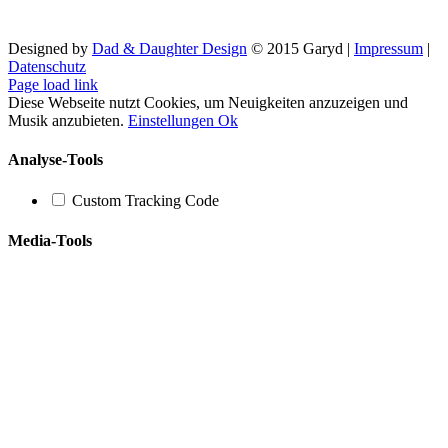
Designed by
Dad & Daughter Design
© 2015 Garyd |
Impressum
|
Datenschutz
Facebook
X
YouTube
SoundCloud
Instagram
Page load link
Diese Webseite nutzt Cookies, um Neuigkeiten anzuzeigen und
Musik anzubieten.
Einstellungen
Ok
Analyse-Tools
Custom Tracking Code
Media-Tools