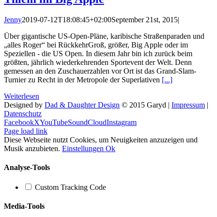
Jenny
2019-07-12T18:08:45+02:00
September 21st, 2015
|
Über gigantische US-Open-Pläne, karibische Straßenparaden und
„alles Roger“ bei RückkehrGroß, größer, Big Apple oder im
Speziellen - die US Open. In diesem Jahr bin ich zurück beim
größten, jährlich wiederkehrenden Sportevent der Welt. Denn
gemessen an den Zuschauerzahlen vor Ort ist das Grand-Slam-
Turnier zu Recht in der Metropole der Superlativen
[...]
Weiterlesen
Designed by
Dad & Daughter Design
© 2015 Garyd |
Impressum
|
Datenschutz
Facebook
X
YouTube
SoundCloud
Instagram
Page load link
Diese Webseite nutzt Cookies, um Neuigkeiten anzuzeigen und
Musik anzubieten.
Einstellungen
Ok
Analyse-Tools
Custom Tracking Code
Media-Tools