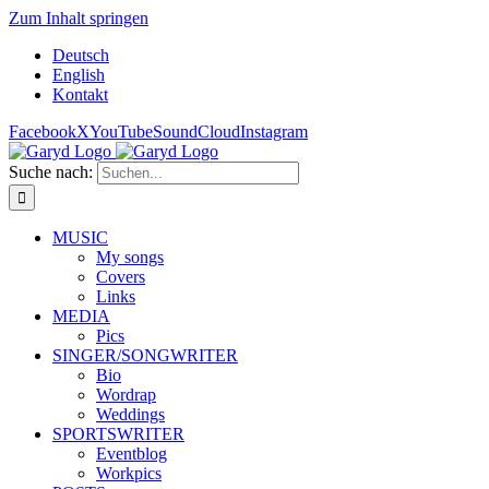
Zum Inhalt springen
Deutsch
English
Kontakt
Facebook
X
YouTube
SoundCloud
Instagram
Suche nach:
MUSIC
My songs
Covers
Links
MEDIA
Pics
SINGER/SONGWRITER
Bio
Wordrap
Weddings
SPORTSWRITER
Eventblog
Workpics