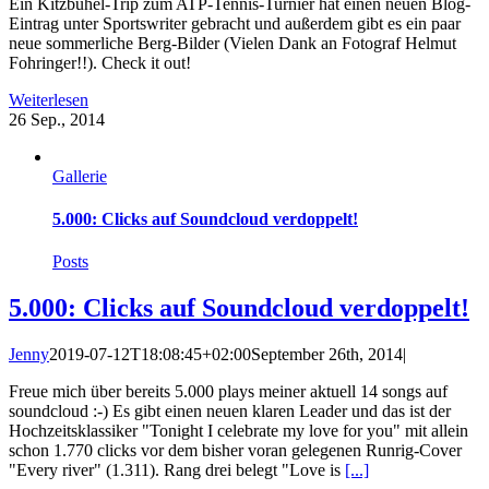
Ein Kitzbühel-Trip zum ATP-Tennis-Turnier hat einen neuen Blog-
Eintrag unter Sportswriter gebracht und außerdem gibt es ein paar
neue sommerliche Berg-Bilder (Vielen Dank an Fotograf Helmut
Fohringer!!). Check it out!
Weiterlesen
26
Sep., 2014
Gallerie
5.000: Clicks auf Soundcloud verdoppelt!
Posts
5.000: Clicks auf Soundcloud verdoppelt!
Jenny
2019-07-12T18:08:45+02:00
September 26th, 2014
|
Freue mich über bereits 5.000 plays meiner aktuell 14 songs auf
soundcloud :-) Es gibt einen neuen klaren Leader und das ist der
Hochzeitsklassiker "Tonight I celebrate my love for you" mit allein
schon 1.770 clicks vor dem bisher voran gelegenen Runrig-Cover
"Every river" (1.311). Rang drei belegt "Love is
[...]