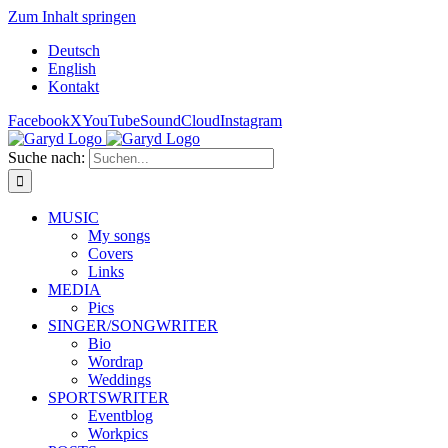
Zum Inhalt springen
Deutsch
English
Kontakt
Facebook
X
YouTube
SoundCloud
Instagram
Suche nach:
MUSIC
My songs
Covers
Links
MEDIA
Pics
SINGER/SONGWRITER
Bio
Wordrap
Weddings
SPORTSWRITER
Eventblog
Workpics