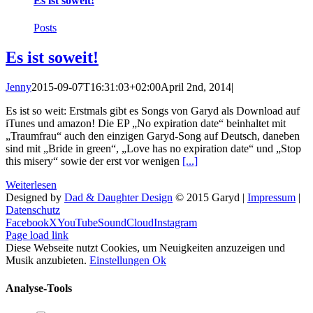
Es ist soweit!
Posts
Es ist soweit!
Jenny
2015-09-07T16:31:03+02:00
April 2nd, 2014
|
Es ist so weit: Erstmals gibt es Songs von Garyd als Download auf
iTunes und amazon! Die EP „No expiration date“ beinhaltet mit
„Traumfrau“ auch den einzigen Garyd-Song auf Deutsch, daneben
sind mit „Bride in green“, „Love has no expiration date“ und „Stop
this misery“ sowie der erst vor wenigen
[...]
Weiterlesen
Designed by
Dad & Daughter Design
© 2015 Garyd |
Impressum
|
Datenschutz
Facebook
X
YouTube
SoundCloud
Instagram
Page load link
Diese Webseite nutzt Cookies, um Neuigkeiten anzuzeigen und
Musik anzubieten.
Einstellungen
Ok
Analyse-Tools