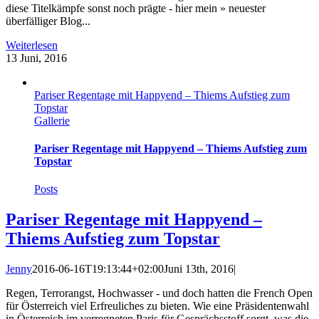
diese Titelkämpfe sonst noch prägte - hier mein » neuester
überfälliger Blog...
Weiterlesen
13
Juni, 2016
Pariser Regentage mit Happyend – Thiems Aufstieg zum
Topstar
Gallerie
Pariser Regentage mit Happyend – Thiems Aufstieg zum
Topstar
Posts
Pariser Regentage mit Happyend –
Thiems Aufstieg zum Topstar
Jenny
2016-06-16T19:13:44+02:00
Juni 13th, 2016
|
Regen, Terrorangst, Hochwasser - und doch hatten die French Open
für Österreich viel Erfreuliches zu bieten. Wie eine Präsidentenwahl
in Österreich im verregneten Paris für Gesprächsstoff sorgt, was die