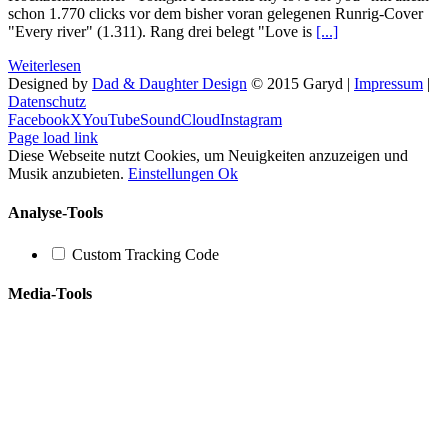
schon 1.770 clicks vor dem bisher voran gelegenen Runrig-Cover
"Every river" (1.311). Rang drei belegt "Love is
[...]
Weiterlesen
Designed by
Dad & Daughter Design
© 2015 Garyd |
Impressum
|
Datenschutz
Facebook
X
YouTube
SoundCloud
Instagram
Page load link
Diese Webseite nutzt Cookies, um Neuigkeiten anzuzeigen und
Musik anzubieten.
Einstellungen
Ok
Analyse-Tools
Custom Tracking Code
Media-Tools