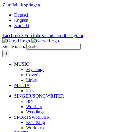
Zum Inhalt springen
Deutsch
English
Kontakt
Facebook
X
YouTube
SoundCloud
Instagram
Suche nach:
MUSIC
My songs
Covers
Links
MEDIA
Pics
SINGER/SONGWRITER
Bio
Wordrap
Weddings
SPORTSWRITER
Eventblog
Workpics